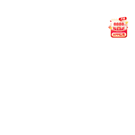
的作用。他们不仅要了解市场动态，还需掌握复杂的
人际关系网，以便更好地服务客户。
同时，我们也可以预见到技术手段在未来交易中的应
用将日益增加。例如，大数据分析能够帮助俱乐部评
估球员价值，从而做出更加理性的决策。此外，新兴
平台也可能改变传统代理模式，使得交易流程更加透
明、高效。
总之，伴随足球行业格局变化，各大俱乐部及其经纪
人在应对挑战时必须保持灵活性，以便抓住机遇，实
现可持续发展。同时，更加规范化和透明度高的市场
环境也将为所有参与者带来积极影响。
总结：