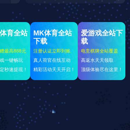
的投篮表现常常会导致得分困难；其次，团
形成有效的串联；再者，面对强大的对手
们在关键时刻的发挥；最后，战术执行的不
中国女篮需要在多个方面进行反思与改进，
之一。然而，在最近的比赛中，中国女篮球
命中的情况。这种情况不仅影响了球队的得
是在面对高强度防守时，球员们往往选择放
球后的第一时间并没有找到理想的位置来进
会，也因为心理负担而难以放开手脚。因
练，还需要增强球员们对自身能力的信任。