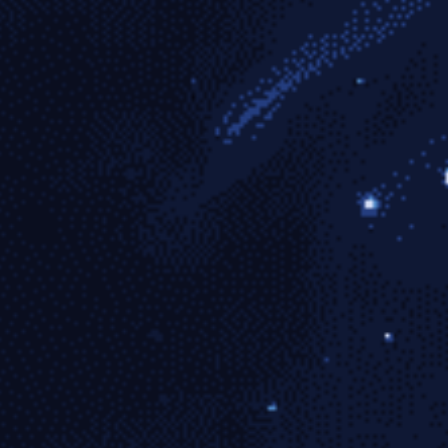
媒体人分析中国女篮失利原
因外线投篮缺乏信心组织配
合显不足