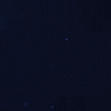
色
训体系的不足、战术风格的...
命
瞩目的焦点。他在过去四...
5分
的方式留下了深刻的印记...
亚
，多特蒙德与勒沃库森这两...