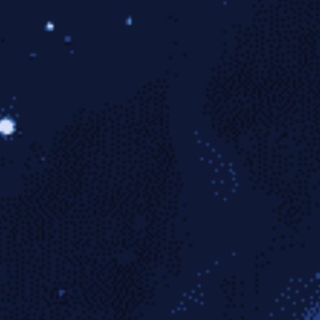
理解与配合。同时，引入一些专业教练进行指导
己的角色定位并积极参与到整体战略中去。
3、心理压力过大
现代体育竞技中，心理素质越来越被重视。在高
的压力，包括媒体期望、国家荣誉等多重因素。
焦虑情绪，从而影响到后续表现。
例如，在关键时刻，如果队员因紧张而无法正常
外，当球队处于落后状态时，这种心理负担更是
得愈加复杂，因此建立良好的心理调适机制显得
针对这一问题，可以引入专业心理咨询师开展相
力。同时，通过一些冥想或放松训练，为运动员
于比赛本身，而不是过度担忧结果带来的压力。