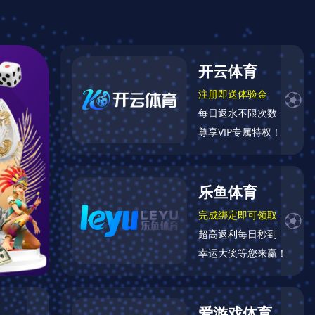
注册入口
从这里开始