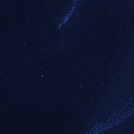
巴黎29场比赛后积66分创下
近6赛季同期第二高积分纪
录