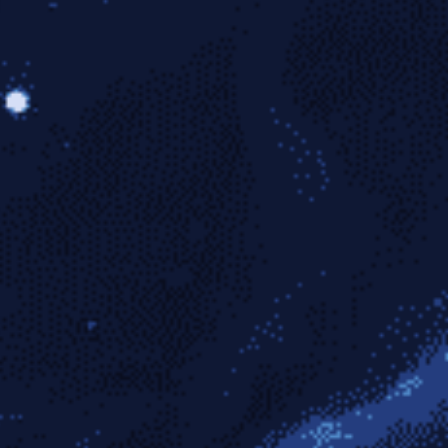
教练团队对于巴黎圣日耳曼本赛季取得如此佳绩
根据不同对手特点灵活调整阵型，有效利用每位
整让对手难以捉摸，同时也提升了自身应变能力
同时，教练组对于训练内容也进行了科学安排，
平与身体素质。此外，他们还注重心理辅导，使
力与挑战。这样的全面关注让每名队员都能最大
除了技战术层面的指导外，教练团队还善于营造
作，让每名成员感受到自己在集体中的重要性。
力向共同目标迈进，实现团队与个人双赢的发展
4、未来挑战与机遇
尽管目前取得了骄人的成绩，但对于巴黎圣日耳
的比赛中，各支球队会更加重视对他们的研究，