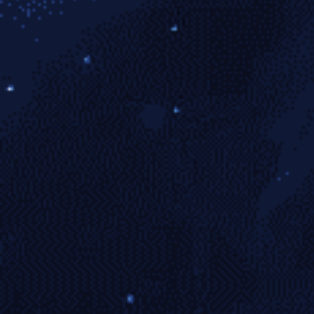
上一篇：
媒体人分析中国女篮失利原因外线…
精选推荐
1
哈登19+5+5创神迹，尼克斯夺下赛点
骑士队VS尼克斯队东部决赛G3 北京时间5月2
2026-05-28