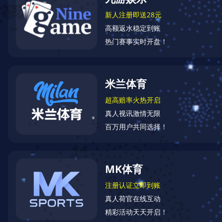
覆盖实时赛事、专业
首页
/
体育新闻
/ 正文