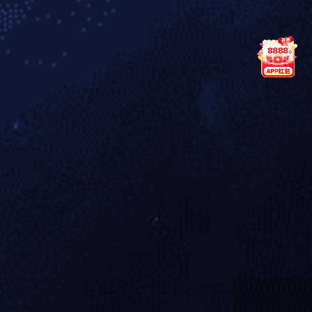
响，这可能会减弱球队实力。
保持这种状态，并进一步巩固自身优势，那
洲赛事奖杯。因此，对于整个团队而言，把
赛积累信心与经验。
验，都需要巴黎圣日耳曼全体成员共同努
都显得尤为重要，希望他们能再创辉煌！
个赛季同期第二高积分纪录，是全体成员共
体表现到明星球员，再到教练策略以及未来
代表着过去荣光，更昭示着未来无限可能。
续秉持拼搏精神，不断突破自我，实现更高