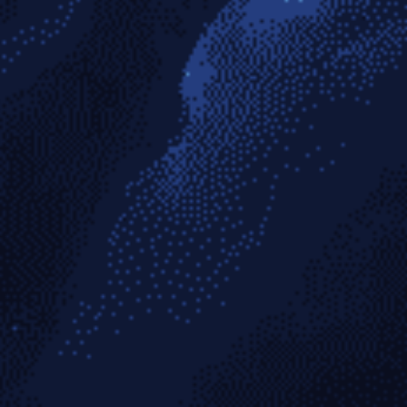
化。同时，也要警惕伤病等不可控因素带来的影
不过，在挑战之中同样蕴藏着机遇。如果能持续
么就很有可能冲击更高荣誉，比如联赛冠军或欧
握住当前势头至关重要，需要充分利用每一场比
总而言之，无论是继续扩大战果还是面对困难考
力，相互扶持。在这条追求卓越之路上，每一步
总结：
综上所述，本赛季巴黎圣日耳曼以66分创下近六
同努力结果，也是时代给予他们的新机遇。从整
展望，各方面因素交织成就如今辉煌成绩。不仅
作为全球瞩目的足球豪门，巴黎圣日耳曼理应继