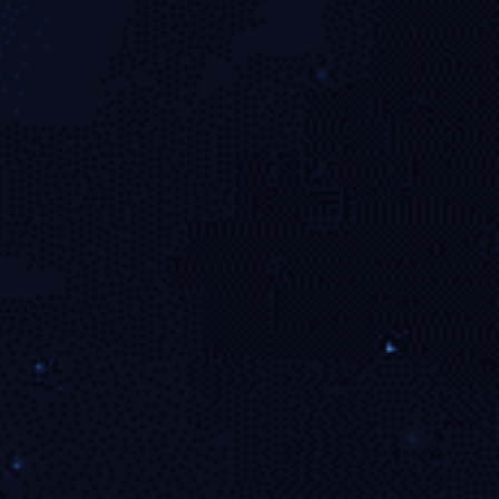
章，为广大球迷带来更多精彩瞬间！
下一篇：
范戴克称赞罗伯逊与琼斯实力出众