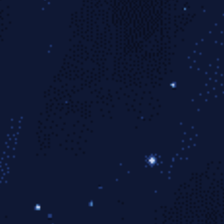
2、明星球员贡献突出
在这波佳绩中，不可忽视的是多位明星球员所做
和经验，为球队注入了活力与动力。例如，前锋
成为关键战役中的英雄。他们不仅仅依靠速度和
多机会。
此外，中场核心球员更是在组织进攻和控制节奏
传递和聪明跑位，将攻击线与防守线有机连接起
一脚精妙的传球便可能改变整场比赛走势，而这
而且，不容小觑的是一些年轻新秀，他们也积极
些年轻力量不仅补充了阵容深度，也为未来发展
着不可或缺的位置，共同构成了一支强大的团队
3、教练团队的策略管理